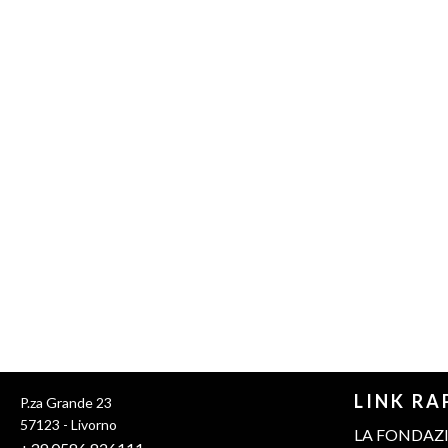
LINK RA
P.za Grande 23
57123 - Livorno
LA FONDAZ