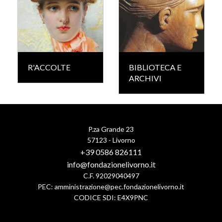
R'ACCOLTE
BIBLIOTECA E
ARCHIVI
P.za Grande 23
57123 - Livorno
+39 0586 826111
info@fondazionelivorno.it
C.F. 92029040497
PEC:
amministrazione@pec.fondazionelivorno.it
CODICE SDI: E4X9PNC