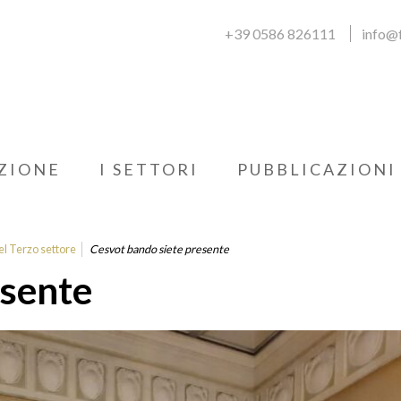
+39 0586 826111
info@f
ZIONE
I SETTORI
PUBBLICAZIONI
el Terzo settore
Cesvot bando siete presente
esente