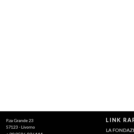
Pixiu
LINK RA
P.za Grande 23
PBN
57123 - Livorno
LA FONDAZ