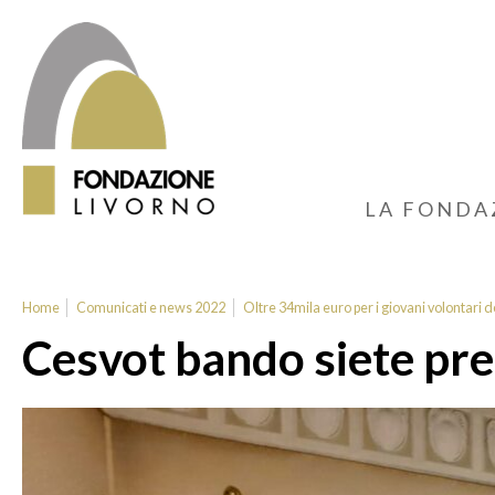
LA FONDA
Home
Comunicati e news 2022
Oltre 34mila euro per i giovani volontari d
Cesvot bando siete pr