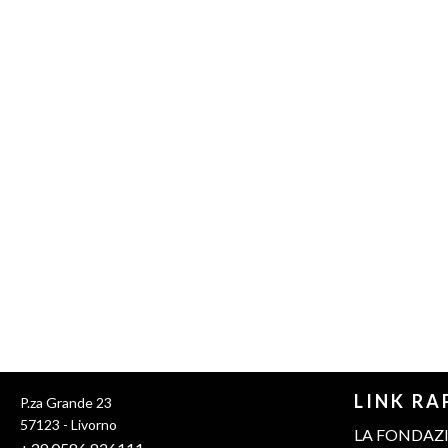
LINK RA
P.za Grande 23
57123 - Livorno
LA FONDAZ