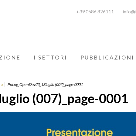
+39 0586 826111
info@f
ZIONE
I SETTORI
PUBBLICAZIONI
no
PoLog_OpenDay23_18luglio (007)_page-0001
glio (007)_page-0001