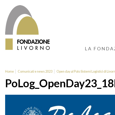
LA FONDA
Home
Comunicati e news 2023
Open day al Polo Sistemi Logistici di Livor
PoLog_OpenDay23_18lu