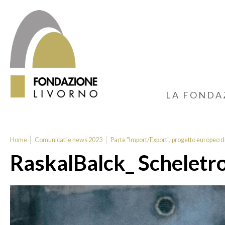
LA FONDA
Home
Comunicati e news 2023
Parte "Import/Export", progetto europeo d
RaskalBalck_ Scheletro 