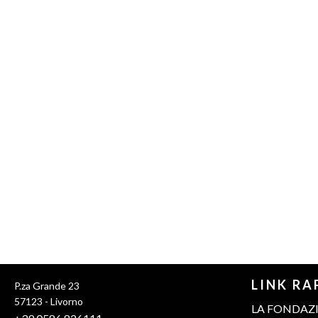
Pixiu
LINK RA
P.za Grande 23
PBN
57123 - Livorno
LA FONDAZ