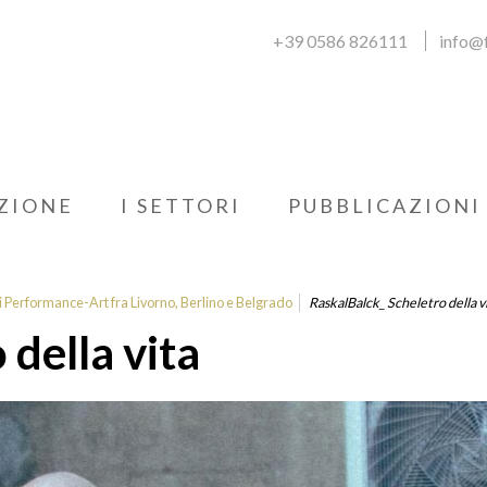
+39 0586 826111
info@f
ZIONE
I SETTORI
PUBBLICAZIONI
i Performance-Art fra Livorno, Berlino e Belgrado
RaskalBalck_ Scheletro della v
della vita