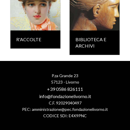
R'ACCOLTE
BIBLIOTECA E
ARCHIVI
P.za Grande 23
57123 - Livorno
+39 0586 826111
info@fondazionelivorno.it
C.F. 92029040497
PEC:
amministrazione@pec.fondazionelivorno.it
CODICE SDI: E4X9PNC