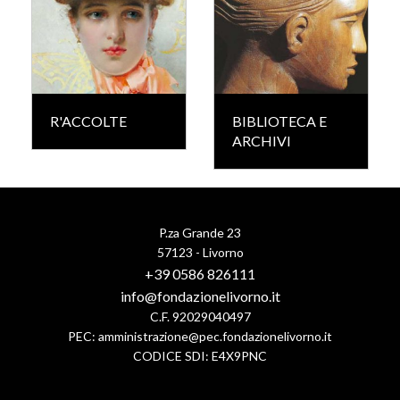
R'ACCOLTE
BIBLIOTECA E
ARCHIVI
P.za Grande 23
57123 - Livorno
+39 0586 826111
info@fondazionelivorno.it
C.F. 92029040497
PEC:
amministrazione@pec.fondazionelivorno.it
CODICE SDI: E4X9PNC