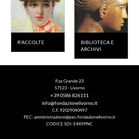
R'ACCOLTE
BIBLIOTECA E
ARCHIVI
P.za Grande 23
57123 - Livorno
+39 0586 826111
info@fondazionelivorno.it
C.F. 92029040497
PEC:
amministrazione@pec.fondazionelivorno.it
CODICE SDI: E4X9PNC