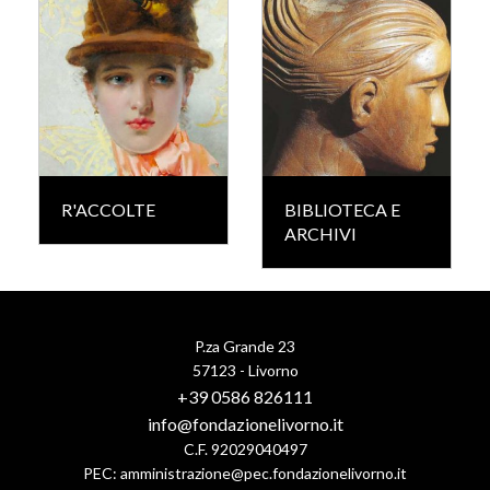
R'ACCOLTE
BIBLIOTECA E
ARCHIVI
P.za Grande 23
57123 - Livorno
+39 0586 826111
info@fondazionelivorno.it
C.F. 92029040497
PEC:
amministrazione@pec.fondazionelivorno.it