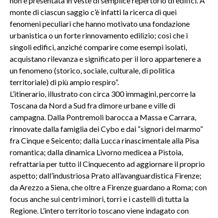
non è presentata in veste di semplice repertorio di edifici. A
monte di ciascun saggio c’è infatti la ricerca di quei
fenomeni peculiari che hanno motivato una fondazione
urbanistica o un forte rinnovamento edilizio; così che i
singoli edifici, anziché comparire come esempi isolati,
acquistano rilevanza e significato per il loro appartenere a
un fenomeno (storico, sociale, culturale, di politica
territoriale) di più ampio respiro”.
L’itinerario, illustrato con circa 300 immagini, percorre la
Toscana da Nord a Sud fra dimore urbane e ville di
campagna. Dalla Pontremoli barocca a Massa e Carrara,
rinnovate dalla famiglia dei Cybo e dai “signori del marmo”
fra Cinque e Seicento; dalla Lucca rinascimentale alla Pisa
romantica; dalla dinamica Livorno medicea a Pistoia,
refrattaria per tutto il Cinquecento ad aggiornare il proprio
aspetto; dall’industriosa Prato all’avanguardistica Firenze;
da Arezzo a Siena, che oltre a Firenze guardano a Roma; con
focus anche sui centri minori, torri e i castelli di tutta la
Regione. L’intero territorio toscano viene indagato con