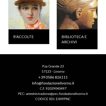
R'ACCOLTE
BIBLIOTECA E
ARCHIVI
P.za Grande 23
57123 - Livorno
+39 0586 826111
info@fondazionelivorno.it
C.F. 92029040497
PEC:
amministrazione@pec.fondazionelivorno.it
CODICE SDI: E4X9PNC