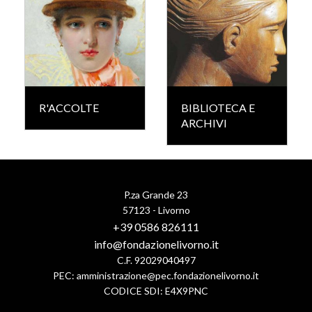
R'ACCOLTE
BIBLIOTECA E
ARCHIVI
P.za Grande 23
57123 - Livorno
+39 0586 826111
info@fondazionelivorno.it
C.F. 92029040497
PEC:
amministrazione@pec.fondazionelivorno.it
CODICE SDI: E4X9PNC