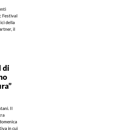
enti
c Festival
ci della
rtner, il
 di
ino
ura”
ani. Il
tra
 domenica
iva in cui