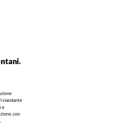
ontani.
azione
Il viandante
a a
zione, con
.