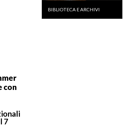
BIBLIOTECA E ARCHIVI
ummer
e con
ionali
l 7