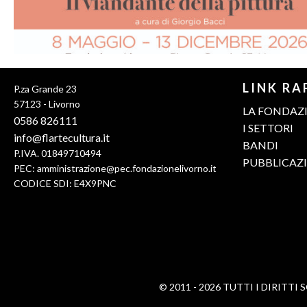
Pixiu
LINK RA
P.za Grande 23
PBN
57123 - Livorno
LA FONDAZ
0586 826111
I SETTORI
info@flartecultura.it
BANDI
P.IVA. 01849710494
PUBBLICAZ
PEC:
amministrazione@pec.fondazionelivorno.it
CODICE SDI: E4X9PNC
© 2011 - 2026 TUTTI I DIRITTI