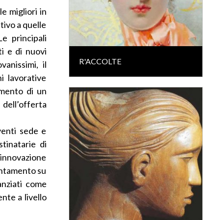
e migliori in
tivo a quelle
e principali
i e di nuovi
R'ACCOLTE
anissimi, il
i lavorative
imento di un
dell’offerta
venti sede e
tinatarie di
 innovazione
ientamento su
nanziati come
te a livello