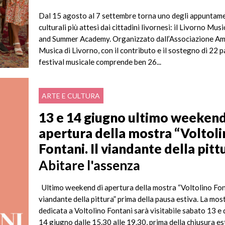
Dal 15 agosto al 7 settembre torna uno degli appuntam
culturali più attesi dai cittadini livornesi: il Livorno Musi
and Summer Academy. Organizzato dall’Associazione Ami
Musica di Livorno, con il contributo e il sostegno di 22 pa
festival musicale comprende ben 26...
ARTE E CULTURA
13 e 14 giugno ultimo weekend
apertura della mostra “Voltol
Fontani. Il viandante della pitt
Abitare l'assenza
Ultimo weekend di apertura della mostra “Voltolino Font
viandante della pittura” prima della pausa estiva. La mos
dedicata a Voltolino Fontani sarà visitabile sabato 13 e
14 giugno dalle 15.30 alle 19.30, prima della chiusura est