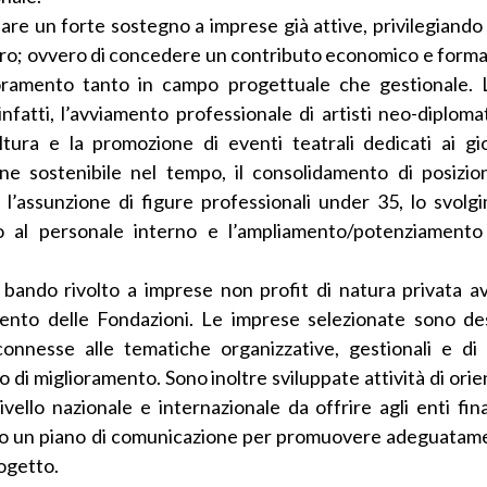
e un forte sostegno a imprese già attive, privilegiando l
lavoro; ovvero di concedere un contributo economico e forma
oramento tanto in campo progettuale che gestionale. L
fatti, l’avviamento professionale di artisti neo-diplomat
ltura e la promozione di eventi teatrali dedicati ai giov
ne sostenibile nel tempo, il consolidamento di posizion
l’assunzione di figure professionali under 35, lo svolg
 al personale interno e l’ampliamento/potenziamento 
bando rivolto a imprese non profit di natura privata a
imento delle Fondazioni. Le imprese selezionate sono des
connesse alle tematiche organizzative, gestionali e di
o di miglioramento. Sono inoltre sviluppate attività di or
livello nazionale e internazionale da offrire agli enti fi
atto un piano di comunicazione per promuovere adeguatamen
rogetto.