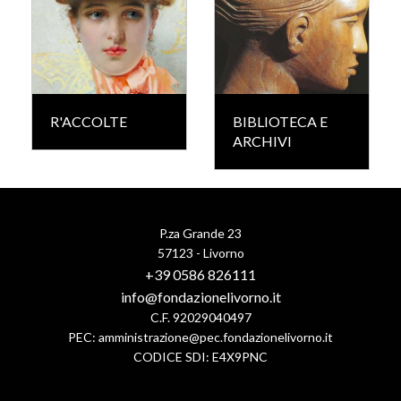
R'ACCOLTE
BIBLIOTECA E
ARCHIVI
P.za Grande 23
57123 - Livorno
+39 0586 826111
info@fondazionelivorno.it
C.F. 92029040497
PEC:
amministrazione@pec.fondazionelivorno.it
CODICE SDI: E4X9PNC