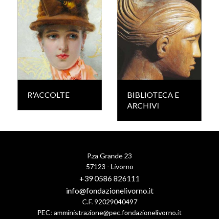
R'ACCOLTE
BIBLIOTECA E
ARCHIVI
P.za Grande 23
57123 - Livorno
+39 0586 826111
info@fondazionelivorno.it
C.F. 92029040497
PEC:
amministrazione@pec.fondazionelivorno.it