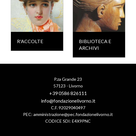
R'ACCOLTE
BIBLIOTECA E
ARCHIVI
P.za Grande 23
57123 - Livorno
+39 0586 826111
info@fondazionelivorno.it
C.F. 92029040497
PEC:
amministrazione@pec.fondazionelivorno.it
CODICE SDI: E4X9PNC