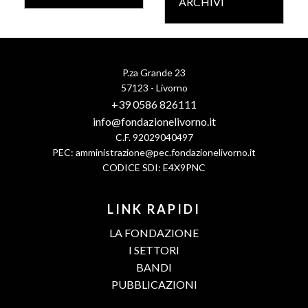
ARCHIVI
P.za Grande 23
57123 - Livorno
+39 0586 826111
info@fondazionelivorno.it
C.F. 92029040497
PEC:
amministrazione@pec.fondazionelivorno.it
CODICE SDI: E4X9PNC
LINK RAPIDI
LA FONDAZIONE
I SETTORI
BANDI
PUBBLICAZIONI