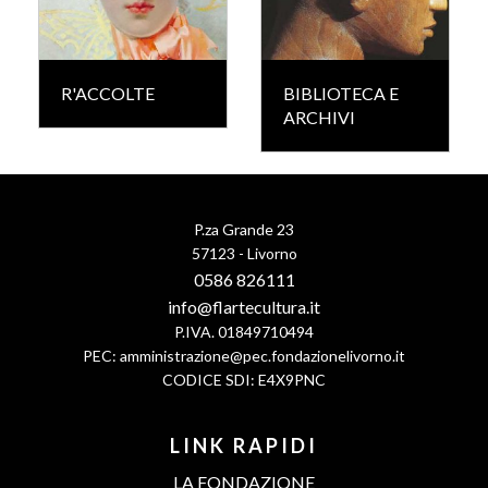
R'ACCOLTE
BIBLIOTECA E
ARCHIVI
P.za Grande 23
57123 - Livorno
0586 826111
info@flartecultura.it
P.IVA. 01849710494
PEC:
amministrazione@pec.fondazionelivorno.it
CODICE SDI: E4X9PNC
LINK RAPIDI
LA FONDAZIONE