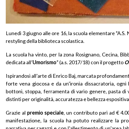
Lunedì 3 giugno alle ore 16, la scuola elementare “A.S. 
restyling della biblioteca scolastica.
La scuola ha vinto, per la zona Rosignano, Cecina, Bibb
dedicata all’
Umorismo
” (a.s. 2017/18) con il progetto
O
Ispirandosi all’arte di Enrico Baj, marcata profondament
forte vena giocosa e da un’ironia dissacratoria, ogni 
bottoni, stoppa, ferramenta di vario genere, pasta di va
distinti per originalità, accuratezza e bellezza espositiva
Grazie al
premio speciale
, un contributo pari ad € 4.
manifestazione, la scuola ha potuto realizzare la propr
narrativa per ragazzi e con l’allestimento di un’area la