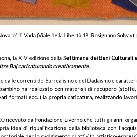
Novaro” di Vada (Viale della Libertà 18, Rosignano Solvay) 
ona, la XIV edizione della S
ettimana dei Beni Culturali 
ltre Baj caricaturando creativamente
.
e dalle correnti del Surrealismo e del Dadaismo e caratter
bambino ha realizzato con materiali di recupero (stoffe, 
ri formati ecc..) la propria caricatura, realizzando lavor
.
000 ricevuto da Fondazione Livorno che tutti gli anni org
ia idea di riqualificazione della biblioteca con l’acquist
boratoriale per lo svolgimento di attività artistico-espres