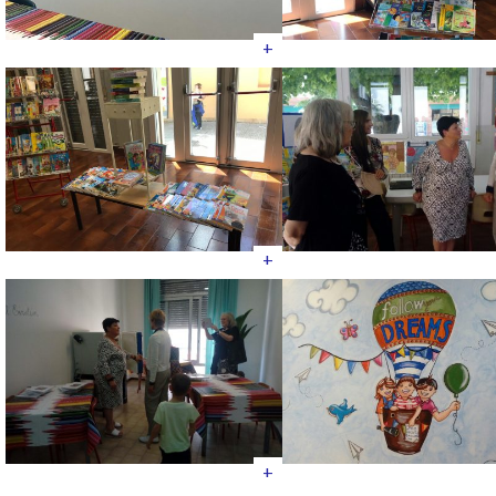
+
+
+