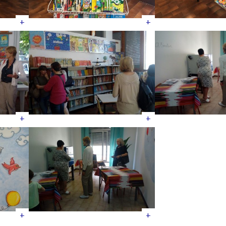
+
+
+
+
+
+