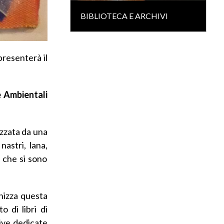
BIBLIOTECA E ARCHIVI
presenterà il
e Ambientali
izzata da una
nastri, lana,
i che si sono
anizza questa
o di libri di
sive dedicate