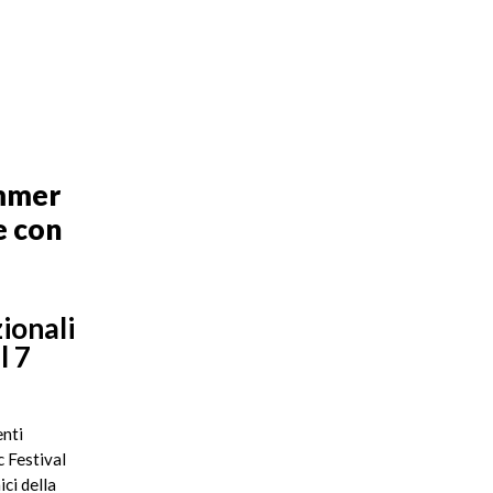
ummer
e con
ionali
l 7
enti
c Festival
ci della