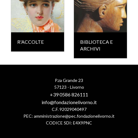
R'ACCOLTE
BIBLIOTECA E
ARCHIVI
P.za Grande 23
57123 - Livorno
+39 0586 826111
info@fondazionelivorno.it
C.F. 92029040497
PEC:
amministrazione@pec.fondazionelivorno.it
CODICE SDI: E4X9PNC