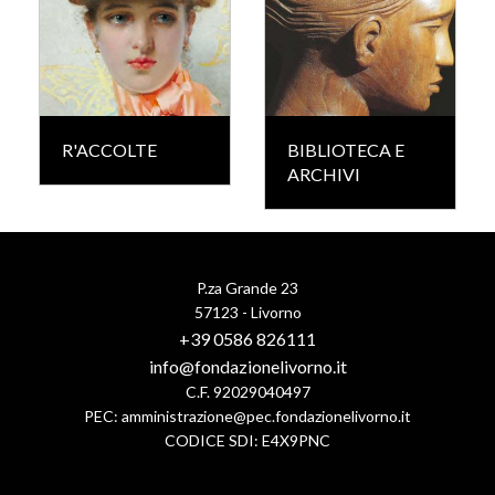
R'ACCOLTE
BIBLIOTECA E
ARCHIVI
P.za Grande 23
57123 - Livorno
+39 0586 826111
info@fondazionelivorno.it
C.F. 92029040497
PEC:
amministrazione@pec.fondazionelivorno.it
CODICE SDI: E4X9PNC