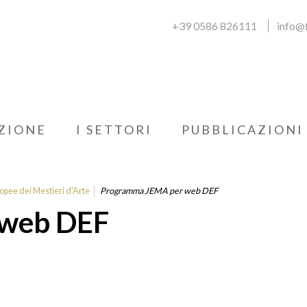
+39 0586 826111
info@f
ZIONE
I SETTORI
PUBBLICAZIONI
opee dei Mestieri d'Arte
Programma JEMA per web DEF
 web DEF