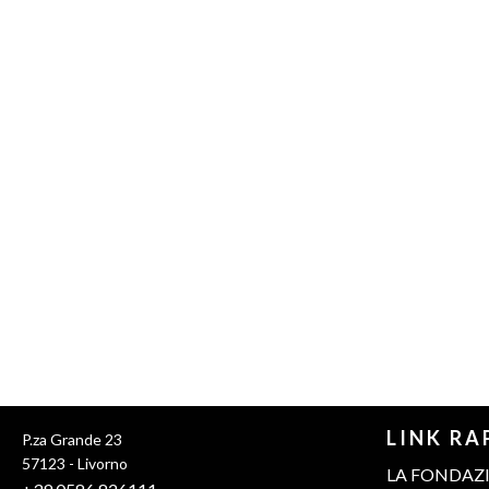
LINK RA
P.za Grande 23
57123 - Livorno
LA FONDAZ