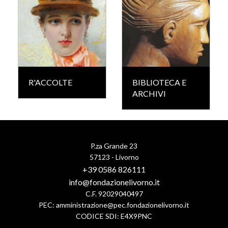
R'ACCOLTE
BIBLIOTECA E
ARCHIVI
P.za Grande 23
57123 - Livorno
+39 0586 826111
info@fondazionelivorno.it
C.F. 92029040497
PEC:
amministrazione@pec.fondazionelivorno.it
CODICE SDI: E4X9PNC