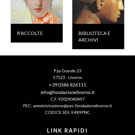
R'ACCOLTE
BIBLIOTECA E
ARCHIVI
P.za Grande 23
57123 - Livorno
+39 0586 826111
info@fondazionelivorno.it
C.F. 92029040497
PEC:
amministrazione@pec.fondazionelivorno.it
CODICE SDI: E4X9PNC
LINK RAPIDI