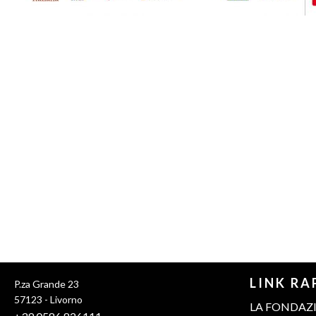
LINK RA
P.za Grande 23
57123 - Livorno
LA FONDAZ