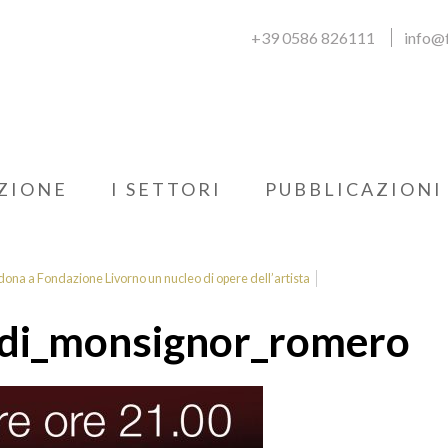
+39 0586 826111
info@f
ZIONE
I SETTORI
PUBBLICAZIONI
 dona a Fondazione Livorno un nucleo di opere dell’artista
o_di_monsignor_romero