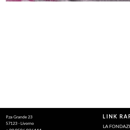
LINK RA
P.za Grande 23
57123 - Livorno
LA FONDAZ