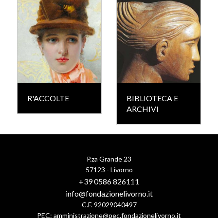
R'ACCOLTE
BIBLIOTECA E
ARCHIVI
P.za Grande 23
57123 - Livorno
+39 0586 826111
info@fondazionelivorno.it
C.F. 92029040497
PEC:
amministrazione@pec.fondazionelivorno.it