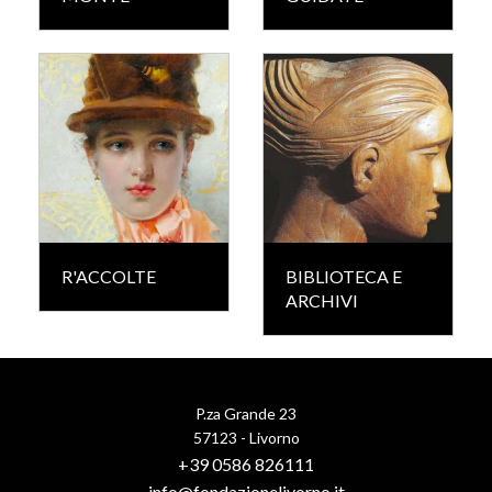
R'ACCOLTE
BIBLIOTECA E
ARCHIVI
P.za Grande 23
57123 - Livorno
+39 0586 826111
info@fondazionelivorno.it