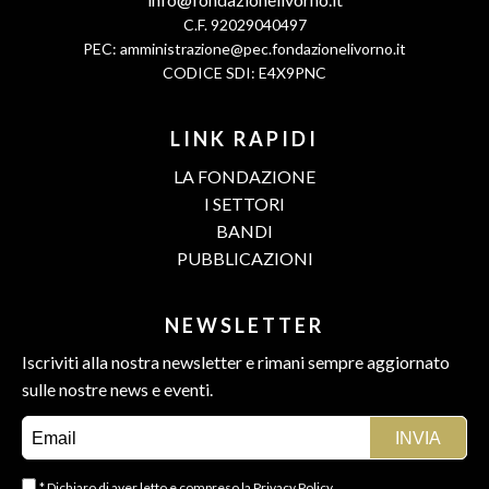
C.F. 92029040497
PEC:
amministrazione@pec.fondazionelivorno.it
CODICE SDI: E4X9PNC
LINK RAPIDI
LA FONDAZIONE
I SETTORI
BANDI
PUBBLICAZIONI
NEWSLETTER
Iscriviti alla nostra newsletter e rimani sempre aggiornato
sulle nostre news e eventi.
* Dichiaro di aver letto e compreso la
Privacy Policy