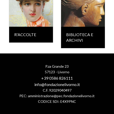
R'ACCOLTE
BIBLIOTECA E
ARCHIVI
P.za Grande 23
57123 - Livorno
+39 0586 826111
info@fondazionelivorno.it
C.F. 92029040497
PEC:
amministrazione@pec.fondazionelivorno.it
CODICE SDI: E4X9PNC