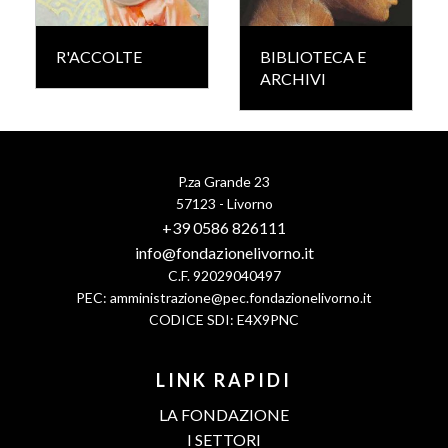
R'ACCOLTE
BIBLIOTECA E
ARCHIVI
P.za Grande 23
57123 - Livorno
+39 0586 826111
info@fondazionelivorno.it
C.F. 92029040497
PEC:
amministrazione@pec.fondazionelivorno.it
CODICE SDI: E4X9PNC
LINK RAPIDI
LA FONDAZIONE
I SETTORI