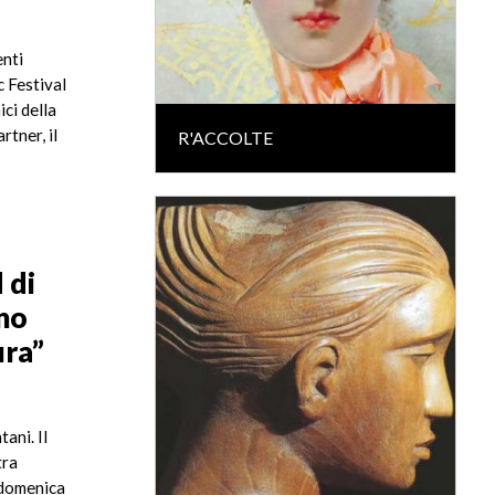
enti
c Festival
ci della
rtner, il
R'ACCOLTE
 di
ino
ura”
ani. Il
tra
 domenica