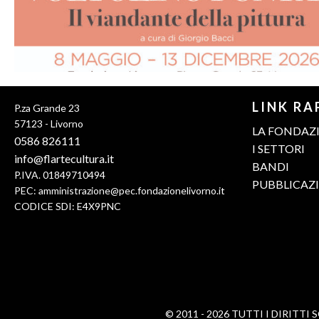
LINK RA
P.za Grande 23
57123 - Livorno
LA FONDAZ
0586 826111
I SETTORI
info@flartecultura.it
BANDI
P.IVA. 01849710494
PUBBLICAZ
PEC:
amministrazione@pec.fondazionelivorno.it
CODICE SDI: E4X9PNC
© 2011 - 2026 TUTTI I DIRITTI