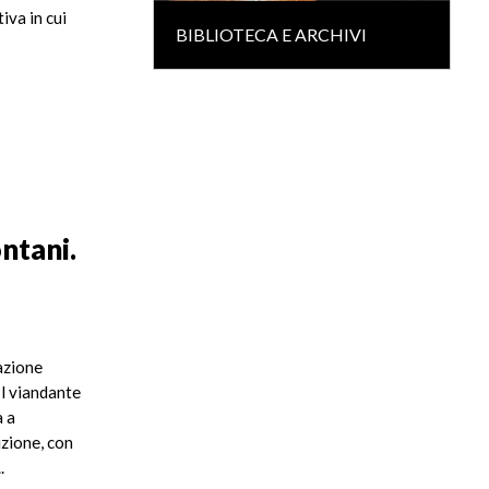
iva in cui
BIBLIOTECA E ARCHIVI
ontani.
azione
Il viandante
a a
zione, con
.