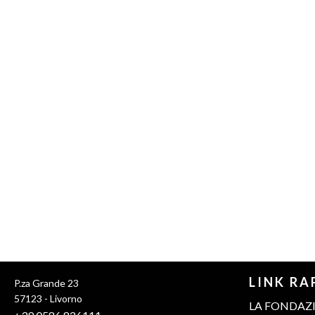
LINK RA
P.za Grande 23
57123 - Livorno
LA FONDAZ