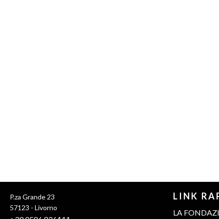
LINK RA
P.za Grande 23
57123 - Livorno
LA FONDAZ