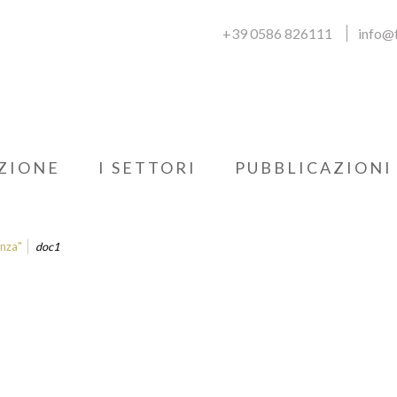
+39 0586 826111
info@f
ZIONE
I SETTORI
PUBBLICAZIONI
enza"
doc1