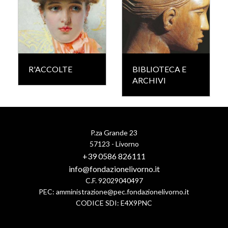
R'ACCOLTE
BIBLIOTECA E
ARCHIVI
P.za Grande 23
57123 - Livorno
+39 0586 826111
info@fondazionelivorno.it
C.F. 92029040497
PEC:
amministrazione@pec.fondazionelivorno.it
CODICE SDI: E4X9PNC