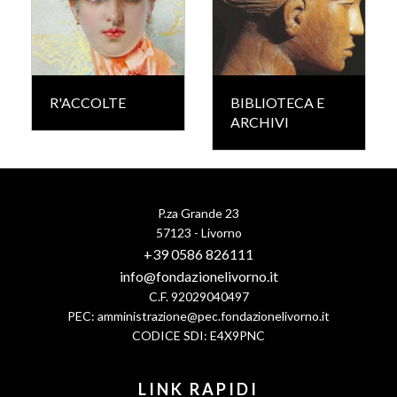
R'ACCOLTE
BIBLIOTECA E
ARCHIVI
P.za Grande 23
57123 - Livorno
+39 0586 826111
info@fondazionelivorno.it
C.F. 92029040497
PEC:
amministrazione@pec.fondazionelivorno.it
CODICE SDI: E4X9PNC
LINK RAPIDI