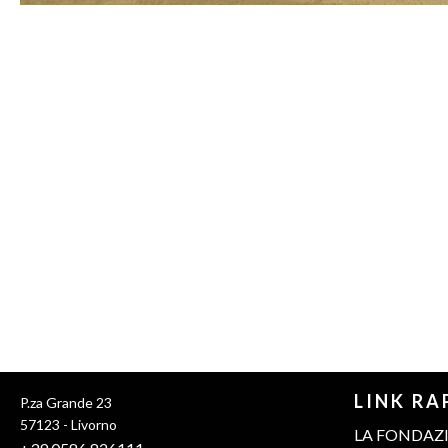
LINK RA
P.za Grande 23
57123 - Livorno
LA FONDAZ