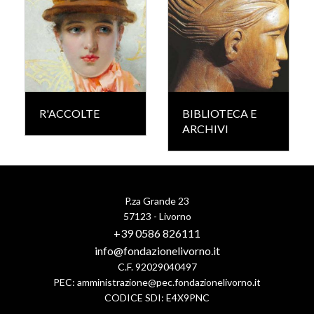
R'ACCOLTE
BIBLIOTECA E
ARCHIVI
P.za Grande 23
57123 - Livorno
+39 0586 826111
info@fondazionelivorno.it
C.F. 92029040497
PEC:
amministrazione@pec.fondazionelivorno.it
CODICE SDI: E4X9PNC