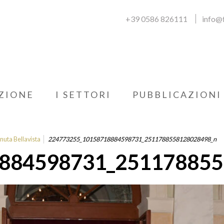
+39 0586 826111
info@f
ZIONE
I SETTORI
PUBBLICAZIONI
enuta Bellavista
224773255_10158718884598731_2511788558128028498_n
884598731_251178855