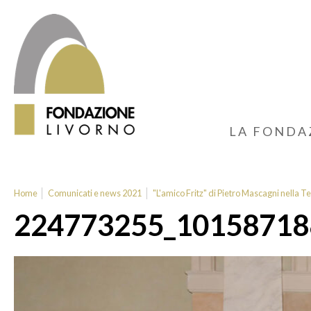
LA FONDA
Home
Comunicati e news 2021
"L'amico Fritz" di Pietro Mascagni nella T
224773255_10158718