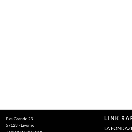
LINK RA
P.za Grande 23
57123 - Livorno
LA FONDAZ