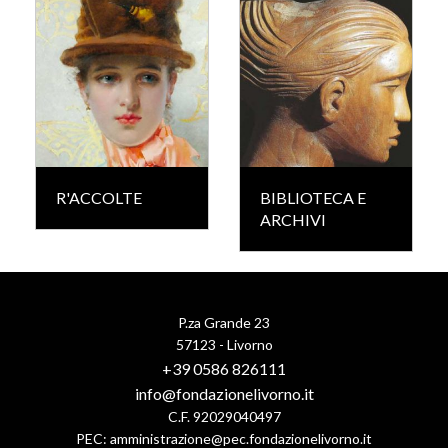
R'ACCOLTE
BIBLIOTECA E
ARCHIVI
P.za Grande 23
57123 - Livorno
+39 0586 826111
info@fondazionelivorno.it
C.F. 92029040497
PEC:
amministrazione@pec.fondazionelivorno.it