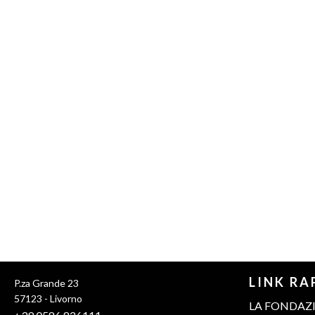
LINK RA
P.za Grande 23
57123 - Livorno
LA FONDAZ