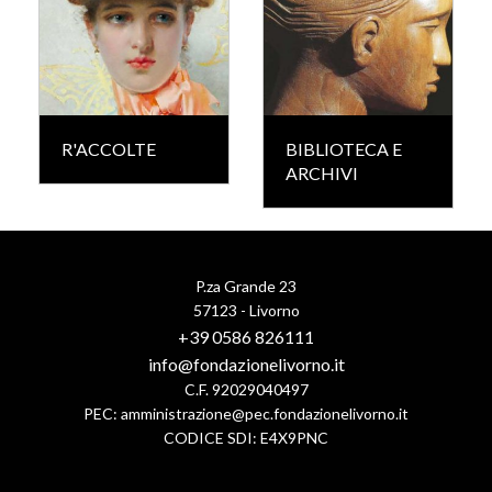
R'ACCOLTE
BIBLIOTECA E
ARCHIVI
P.za Grande 23
57123 - Livorno
+39 0586 826111
info@fondazionelivorno.it
C.F. 92029040497
PEC:
amministrazione@pec.fondazionelivorno.it
CODICE SDI: E4X9PNC