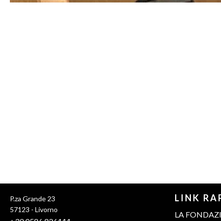
LINK RA
P.za Grande 23
57123 - Livorno
LA FONDAZ