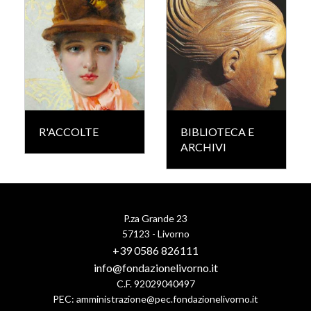
R'ACCOLTE
BIBLIOTECA E
ARCHIVI
P.za Grande 23
57123 - Livorno
+39 0586 826111
info@fondazionelivorno.it
C.F. 92029040497
PEC:
amministrazione@pec.fondazionelivorno.it