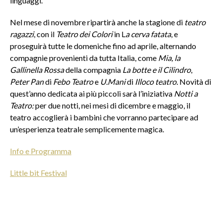
linguaggi.
Nel mese di novembre ripartirà anche la stagione di
teatro
ragazzi
, con il
Teatro dei Colori
in L
a cerva fatata
, e
proseguirà tutte le domeniche fino ad aprile, alternando
compagnie provenienti da tutta Italia, come
Mia, la
Gallinella Rossa
della compagnia
La botte e il Cilindro
,
Peter Pan
di
Febo Teatro
e
U.Mani
di
Illoco teatro.
Novità di
quest’anno dedicata ai più piccoli sarà l’iniziativa
Notti a
Teatro:
per due notti, nei mesi di dicembre e maggio, il
teatro accoglierà i bambini che vorranno partecipare ad
un’esperienza teatrale semplicemente magica.
Info e Programma
Little bit Festival