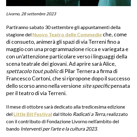
Livorno, 28 settembre 2023
Partiranno sabato 30 settembre gli appuntamenti della
che, come
stagione del
Nuovo Teatro delle Commedie
di consueto, animerà gli spazi di via Terreni fino a
maggio con una programmazione ricca e variegata e
con un’attenzione particolare verso i linguaggi della
scena teatrale dei giovani.
Ad aprire sarà Alice,
spettacolo tout public
di Pilar Ternera a firma di
Francesco Cortoni, che si ripropone dopo il successo
dello scorso anno nella versione
site specific
pensata
per il teatro di via Terreni.
Il mese di ottobre sarà dedicato alla tredicesima edizione
del
Little Bit Festival
dal titolo
Radicati a
Terra
, realizzato
con il contributo di Fondazione Livorno nell’ambito del
bando
Interventi per l’arte e la cultura 2023
.