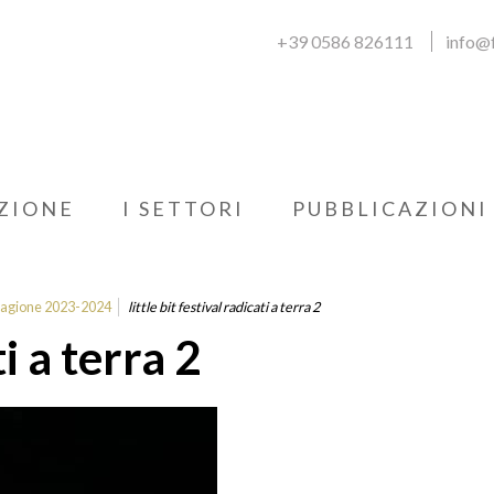
+39 0586 826111
info@f
ZIONE
I SETTORI
PUBBLICAZIONI
stagione 2023-2024
little bit festival radicati a terra 2
ti a terra 2