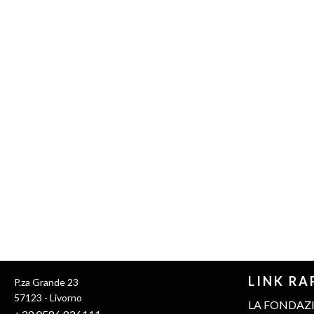
LINK RA
P.za Grande 23
57123 - Livorno
LA FONDAZ