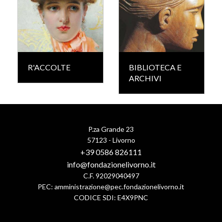
R'ACCOLTE
BIBLIOTECA E
ARCHIVI
P.za Grande 23
57123 - Livorno
+39 0586 826111
info@fondazionelivorno.it
C.F. 92029040497
PEC:
amministrazione@pec.fondazionelivorno.it
CODICE SDI: E4X9PNC