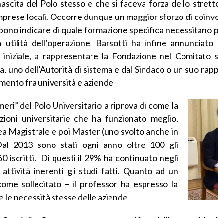
 nascita del Polo stesso e che si faceva forza dello stret
prese locali. Occorre dunque un maggior sforzo di coinv
bbono indicare di quale formazione specifica necessitano 
 utilità dell’operazione. Barsotti ha infine annunciato
iniziale, a rappresentare la Fondazione nel Comitato s
isa, uno dell’Autorità di sistema e dal Sindaco o un suo ra
gamento fra università e aziende
numeri” del Polo Universitario a riprova di come la
zioni universitarie che ha funzionato meglio.
rea Magistrale e poi Master (uno svolto anche in
Dal 2013 sono stati ogni anno oltre 100 gli
 iscritti. Di questi il 29% ha continuato negli
ttività inerenti gli studi fatti. Quanto ad un
ome sollecitato – il professor ha espresso la
e le necessità stesse delle aziende.