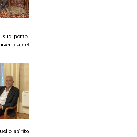
l suo porto.
iversità nel
ello spirito