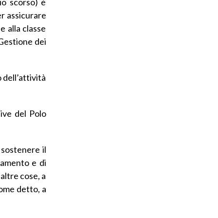
io scorso) è
per assicurare
e alla classe
“Gestione dei
dell’attività
tive del Polo
 sostenere il
onamento e di
altre cose, a
come detto, a