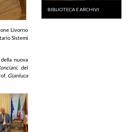
BIBLIOTECA E ARCHIVI
zione Livorno
tario Sistemi
 della nuova
onciani
, del
rof.
Gianluca