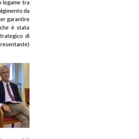
to legame tra
olgimento da
per garantire
 che è stata
trategico di
ppresentante)