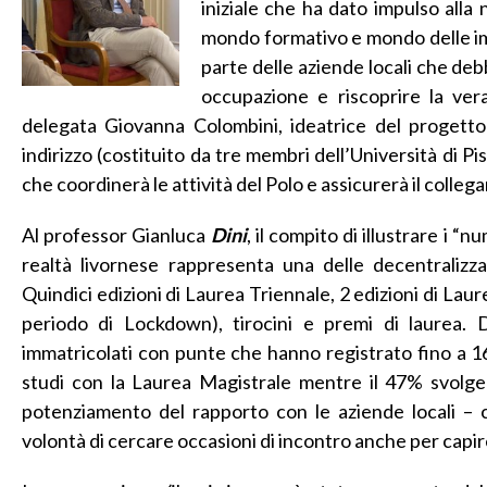
iniziale che ha dato impulso alla
mondo formativo e mondo delle im
parte delle aziende locali che de
occupazione e riscoprire la vera
delegata Giovanna Colombini, ideatrice del progetto 
indirizzo (costituito da tre membri dell’Università di P
che coordinerà le attività del Polo e assicurerà il colle
Al professor Gianluca
Dini
, il compito di illustrare i “
realtà livornese rappresenta una delle decentralizza
Quindici edizioni di Laurea Triennale, 2 edizioni di Lau
periodo di Lockdown), tirocini e premi di laurea. 
immatricolati con punte che hanno registrato fino a 160
studi con la Laurea Magistrale mentre il 47% svolge a
potenziamento del rapporto con le aziende locali – c
volontà di cercare occasioni di incontro anche per capir