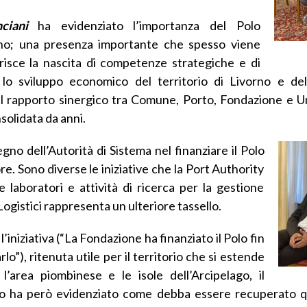
ciani
ha evidenziato l’importanza del Polo
adino; una presenza importante che spesso viene
isce la nascita di competenze strategiche e di
r lo sviluppo economico del territorio di Livorno e de
 il rapporto sinergico tra Comune, Porto, Fondazione e Un
solidata da anni.
gno dell’Autorità di Sistema nel finanziare il Polo
re. Sono diverse le iniziative che la Port Authority
e laboratori e attività di ricerca per la gestione
 Logistici rappresenta un ulteriore tassello.
’iniziativa (“La Fondazione ha finanziato il Polo fin
lo”), ritenuta utile per il territorio che si estende
’area piombinese e le isole dell’Arcipelago, il
o ha però evidenziato come debba essere recuperato qu