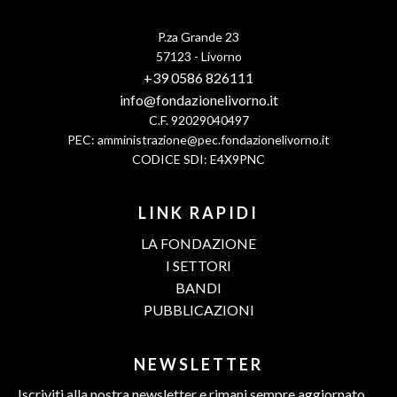
P.za Grande 23
57123 - Livorno
+39 0586 826111
info@fondazionelivorno.it
C.F. 92029040497
PEC:
amministrazione@pec.fondazionelivorno.it
CODICE SDI: E4X9PNC
LINK RAPIDI
LA FONDAZIONE
I SETTORI
BANDI
PUBBLICAZIONI
NEWSLETTER
Iscriviti alla nostra newsletter e rimani sempre aggiornato