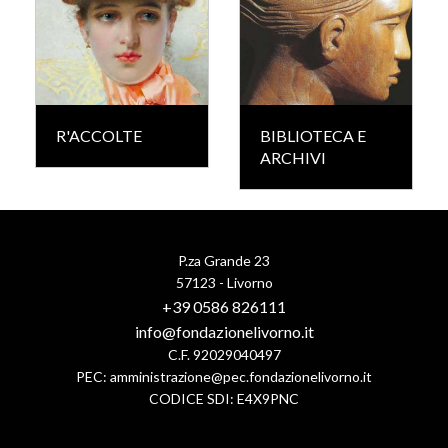
R'ACCOLTE
BIBLIOTECA E
ARCHIVI
P.za Grande 23
57123 - Livorno
+39 0586 826111
info@fondazionelivorno.it
C.F. 92029040497
PEC:
amministrazione@pec.fondazionelivorno.it
CODICE SDI: E4X9PNC