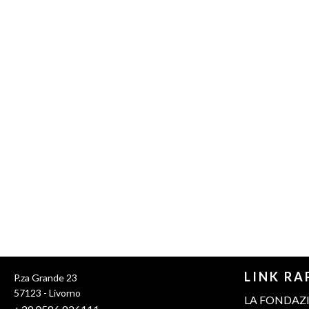
LINK RA
P.za Grande 23
57123 - Livorno
LA FONDAZ