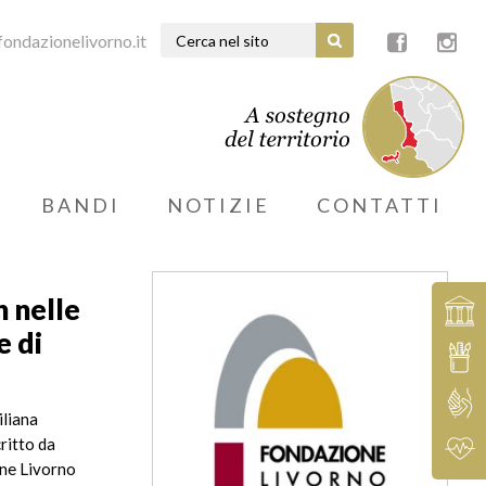
ondazionelivorno.it
BANDI
NOTIZIE
CONTATTI
h nelle
e di
iliana
critto da
one Livorno