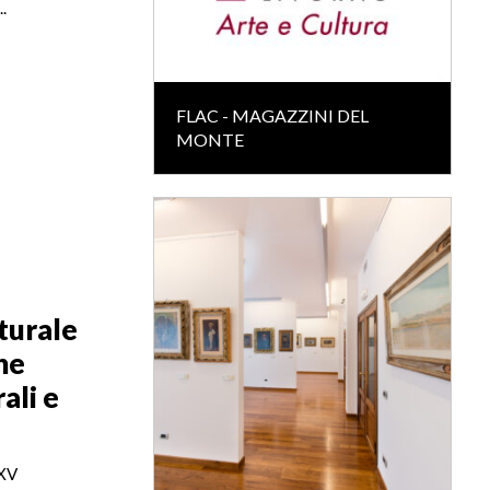
..
FLAC - MAGAZZINI DEL
MONTE
aturale
ne
ali e
 XV